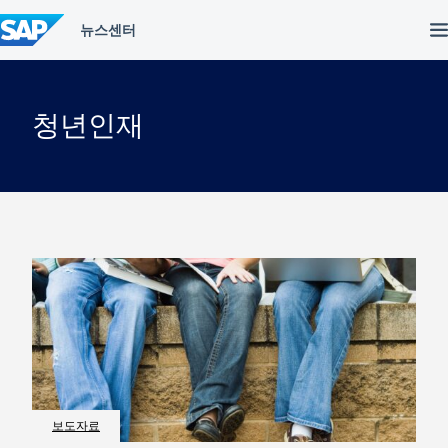
컨
텐
츠
건
너
뛰
청년인재
기
보도자료