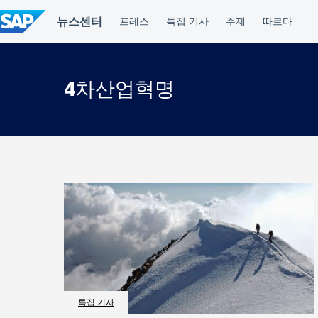
컨
텐
츠
건
너
뛰
4차산업혁명
기
특집 기사