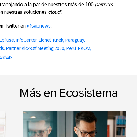
r trabajando a la par de nuestros más de 100
partners
con nuestras soluciones
cloud
”.
en Twitter en
@sapnews
.
Epi Use
InfoCenter
Lionel Turek
Paraguay
ds
Partner Kick-Off Meeting 2020
Perú
PKOM
ruguay
Más en Ecosistema