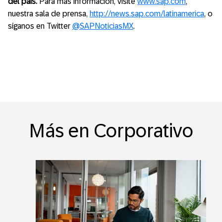
del país.
Para más información, visite
www.sap.com
,
nuestra sala de prensa,
http://news.sap.com/latinamerica
, o
síganos en Twitter
@SAPNoticiasMX
.
Más en Corporativo