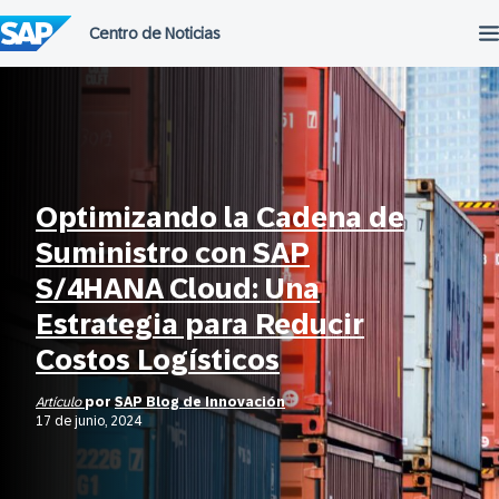
Saltar
al
contenido
Optimizando la Cadena de
Suministro con SAP
S/4HANA Cloud: Una
Estrategia para Reducir
Costos Logísticos
Artículo
por
SAP Blog de Innovación
17 de junio, 2024