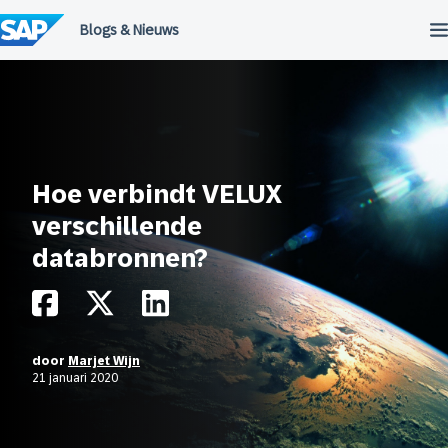
Meteen
naar
de
inhoud
Hoe verbindt VELUX
verschillende
databronnen?
door
Marjet Wijn
21 januari 2020