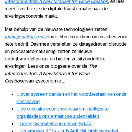
Interconnectors: A New Mindset for Value Creation
, en leer
meer over hoe je de digitale transformatie naar de
ervaringseconomie maakt.
Met behulp van de nieuwste technologieën zetten
Intelligent Enterprises
inzichten in realtime om in acties voor
hele bedrijf. Daarmee versnellen ze datagedreven disruptie
en procesautomatisering, zetten ze nieuwe
bedrijfsmodellen op, en bieden ze uitzonderlijke
ervaringen. Lees onze blogserie over de
The
Interconnectors: A New Mindset for Value
Creation
ervaringseconomie …
…
over systeemdenken en het voortbestaan van onze
beschaving
…
de circulaire economie: waarom intelligente
organisaties ons ernaar toe zullen leiden
…
breng diversiteit in je ervaringsdata
…
als emoties KPI’s zijn, is Artificial Intelligence het