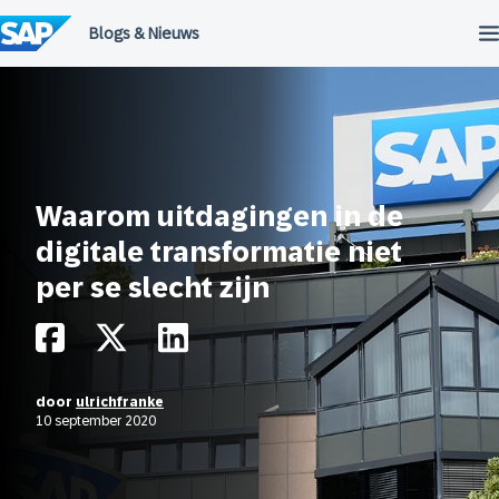
Meteen
naar
de
inhoud
Waarom uitdagingen in de
digitale transformatie niet
per se slecht zijn
door
ulrichfranke
10 september 2020