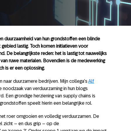
en duurzaamheid van hun grondstoffen een blinde
 gebied lastig. Toch komen initiatieven voor
d. De belangrijkste reden: het is lastig tot nauwelijks
ng van ruwe materialen. Bovendien is de medewerking
ch is er een oplossing.
 naar duurzamere bedrijven. Mijn collega’s
Alf
 noodzaak van verduurzaming in hun blogs
. Een grondige herziening van supply chains is
rondstoffen speelt hierin een belangrijke rol.
e het roer omgooien en volledig verduurzamen. De
el zicht – en dus grip – op de
 en ‘scope 2’. Onder scope 1 verstaan we de impact