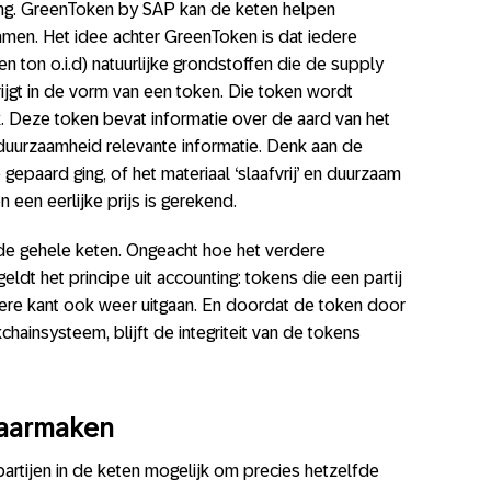
ing. GreenToken by SAP kan de keten helpen
amen. Het idee achter GreenToken is dat iedere
 ton o.i.d) natuurlijke grondstoffen die de supply
krijgt in de vorm van een token. Die token wordt
. Deze token bevat informatie over de aard van het
duurzaamheid relevante informatie. Denk aan de
epaard ging, of het materiaal ‘slaafvrij’ en duurzaam
 een eerlijke prijs is gerekend.
de gehele keten. Ongeacht hoe het verdere
eldt het principe uit accounting: tokens die een partij
re kant ook weer uitgaan. En doordat de token door
chainsysteem, blijft de integriteit van de tokens
waarmaken
artijen in de keten mogelijk om precies hetzelfde