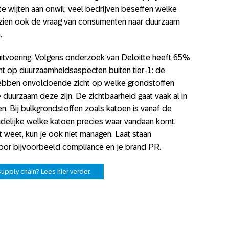
 te wijten aan onwil; veel bedrijven beseffen welke
n zien ook de vraag van consumenten naar duurzaam
.
uitvoering. Volgens onderzoek van Deloitte heeft 65%
ht op duurzaamheidsaspecten buiten tier-1: de
 hebben onvoldoende zicht op welke grondstoffen
duurzaam deze zijn. De zichtbaarheid gaat vaak al in
en. Bij bulkgrondstoffen zoals katoen is vanaf de
idelijke welke katoen precies waar vandaan komt.
t weet, kun je ook niet managen. Laat staan
voor bijvoorbeeld compliance en je brand PR.
pply chain? Lees hier verder.