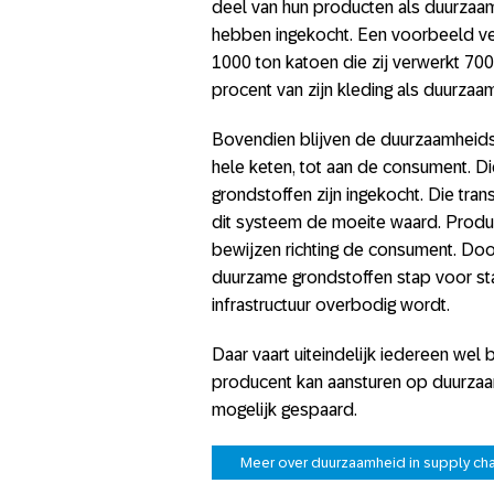
deel van hun producten als duurzaam
hebben ingekocht. Een voorbeeld verd
1000 ton katoen die zij verwerkt 70
procent van zijn kleding als duurzaam
Bovendien blijven de duurzaamheid
hele keten, tot aan de consument. D
grondstoffen zijn ingekocht. Die tra
dit systeem de moeite waard. Prod
bewijzen richting de consument. Do
duurzame grondstoffen stap voor st
infrastructuur overbodig wordt.
Daar vaart uiteindelijk iedereen wel 
producent kan aansturen op duurzaamh
mogelijk gespaard.
Meer over duurzaamheid in supply cha