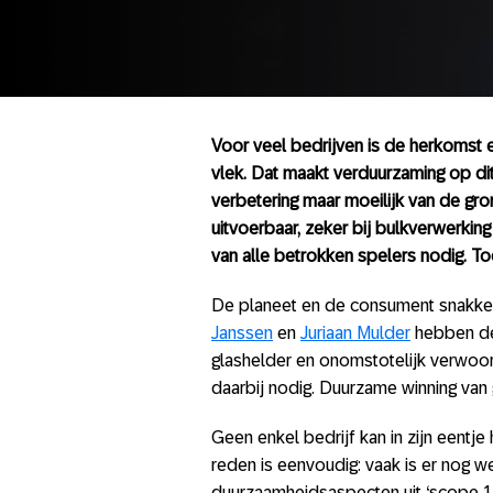
Voor veel bedrijven is de herkomst 
vlek. Dat maakt verduurzaming op dit
verbetering maar moeilijk van de gron
uitvoerbaar, zeker bij bulkverwerki
van alle betrokken spelers nodig. To
De planeet en de consument snakken
Janssen
en
Juriaan Mulder
hebben de
glashelder en onomstotelijk verwoord
daarbij nodig. Duurzame winning van g
Geen enkel bedrijf kan in zijn eentj
reden is eenvoudig: vaak is er nog w
duurzaamheidsaspecten uit ‘scope 1’