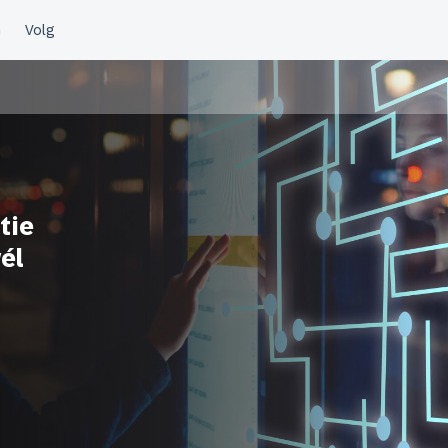
tie
él