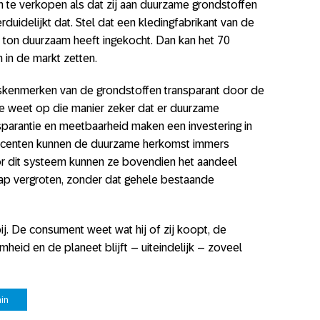
 te verkopen als dat zij aan duurzame grondstoffen
uidelijkt dat. Stel dat een kledingfabrikant van de
0 ton duurzaam heeft ingekocht. Dan kan het 70
 in de markt zetten.
skenmerken van de grondstoffen transparant door de
ie weet op die manier zeker dat er duurzame
nsparantie en meetbaarheid maken een investering in
ucenten kunnen de duurzame herkomst immers
or dit systeem kunnen ze bovendien het aandeel
ap vergroten, zonder dat gehele bestaande
bij. De consument weet wat hij of zij koopt, de
eid en de planeet blijft – uiteindelijk – zoveel
in