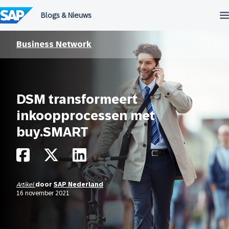
Meteen
naar
de
inhoud
Business Network
DSM transformeert
inkoopprocessen met
buy.SMART
Artikel
door
SAP Nederland
16 november 2021