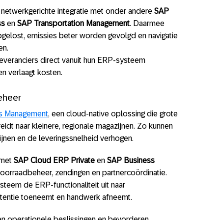
n netwerkgerichte integratie met onder andere
SAP
ss
en
SAP Transportation Management
. Daarmee
gelost, emissies beter worden gevolgd en navigatie
en.
everanciers direct vanuit hun ERP-systeem
n verlaagt kosten.
eheer
cs Management
, een cloud-native oplossing die grote
reidt naar kleinere, regionale magazijnen. Zo kunnen
fijnen en de leveringssnelheid verhogen.
 met
SAP Cloud ERP Private
en
SAP Business
 voorraadbeheer, zendingen en partnercoördinatie.
steem de ERP-functionaliteit uit naar
stentie toeneemt en handwerk afneemt.
n operationele beslissingen en bevorderen