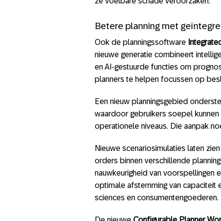
ze voelbare schade veroorzaken.
Betere planning met geïntegre
Ook de planningssoftware
Integrate
nieuwe generatie combineert intelli
en AI-gestuurde functies om prognos
planners te helpen focussen op besl
Een nieuw planningsgebied onderste
waardoor gebruikers soepel kunnen s
operationele niveaus. Die aanpak 
Nieuwe scenariosimulaties laten zie
orders binnen verschillende plannin
nauwkeurigheid van voorspellingen e
optimale afstemming van capaciteit e
sciences en consumentengoederen.
De nieuwe
Configurable Planner Wo