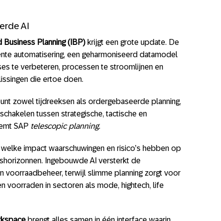
erde AI
d Business Planning (IBP)
krijgt een grote update. De
gente automatisering, een geharmoniseerd datamodel
es te verbeteren, processen te stroomlijnen en
issingen die ertoe doen.
unt zowel tijdreeksen als ordergebaseerde planning,
chakelen tussen strategische, tactische en
noemt SAP
telescopic planning.
n welke impact waarschuwingen en risico’s hebben op
gshorizonnen. Ingebouwde AI versterkt de
n voorraadbeheer, terwijl slimme planning zorgt voor
n voorraden in sectoren als mode, hightech, life
rkspace
brengt alles samen in één interface waarin