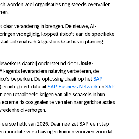
och worden veel organisaties nog steeds overvallen
ten.
 daar verandering in brengen. De nieuwe, AI-
oringen vroegtijdig, koppelt risico’s aan de specifieke
start automatisch AI-gestuurde acties in planning,
ewerkers daarbij ondersteund door
Joule-
ia AI-agents leveranciers naleving verbeteren, de
ico’s beperken. De oplossing draait op het
SAP
)
en integreert data uit
SAP Business Network
en
SAP
n een totaalbeeld krijgen van alle schakels in hun
 externe risicosignalen te vertalen naar gerichte acties
tevredenheid verhogen.
e eerste helft van 2026. Daarmee zet SAP een stap
ven mondiale verschuivingen kunnen voorzien voordat