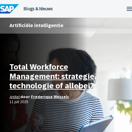
Meteen
naar
de
inhoud
Artificiële intelligentie
Total Workforce
Management: strategie,
technologie of allebei?
Artikel
door
Frederique Wessels
11 juli 2025