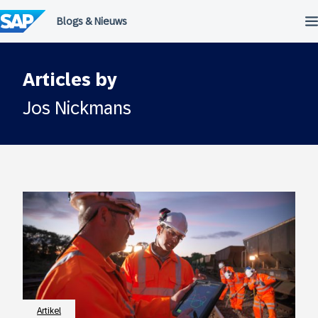
Meteen
naar
de
inhoud
Articles by
Jos Nickmans
Artikel