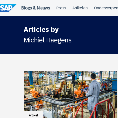
Meteen
naar
de
inhoud
Articles by
Michiel Haegens
Artikel