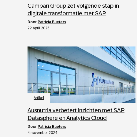
Campari Group zet volgende stap in
digitale transformatie met SAP
door
Patricia Bueters
22 april 2026
Artikel
Ausnutria verbetert inzichten met SAP
Datasphere en Analytics Cloud
door
Patricia Bueters
4 november 2024