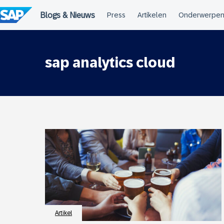
Meteen
naar
de
inhoud
sap analytics cloud
Artikel