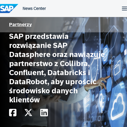
Przejdź
do
treści
Partnerzy
SAP przedstawia
rozwiązanie SAP
Datasphere oraz nawiązuje
partnerstwo z Collibra,
Confluent, Databricks i
DataRobot, aby uprościć
środowisko danych
klientów