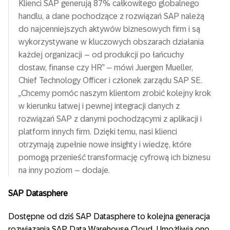
Klienci SAP generują 87% całkowitego globalnego
handlu, a dane pochodzące z rozwiązań SAP należą
do najcenniejszych aktywów biznesowych firm i są
wykorzystywane w kluczowych obszarach działania
każdej organizacji – od produkcji po łańcuchy
dostaw, finanse czy HR” – mówi Juergen Mueller,
Chief Technology Officer i członek zarządu SAP SE.
„Chcemy pomóc naszym klientom zrobić kolejny krok
w kierunku łatwej i pewnej integracji danych z
rozwiązań SAP z danymi pochodzącymi z aplikacji i
platform innych firm. Dzięki temu, nasi klienci
otrzymają zupełnie nowe insighty i wiedzę, które
pomogą przenieść transformację cyfrową ich biznesu
na inny poziom – dodaje.
SAP Datasphere
Dostępne od dziś SAP Datasphere to kolejna generacja
rozwiązania SAP Data Warehouse Cloud. Umożliwia ono