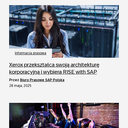
Informacja prasowa
Xerox przekształca swoją architekturę
korporacyjną i wybiera RISE with SAP
przez
Biuro Prasowe SAP Polska
28 maja, 2025