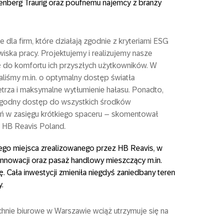
nberg Traurig oraz poufnemu najemcy z branży
 dla firm, które działają zgodnie z kryteriami ESG
iska pracy. Projektujemy i realizujemy nasze
 do komfortu ich przyszłych użytkowników. W
liśmy m.in. o optymalny dostęp światła
trza i maksymalne wytłumienie hałasu. Ponadto,
wygodny dostęp do wszystkich środków
eń w zasięgu krótkiego spaceru – skomentował
u HB Reavis Poland.
ego miejsca zrealizowanego przez HB Reavis, w
 innowacji oraz pasaż handlowy mieszczący m.in.
ię. Cała inwestycji zmieniła niegdyś zaniedbany teren
.
hnie biurowe w Warszawie wciąż utrzymuje się na