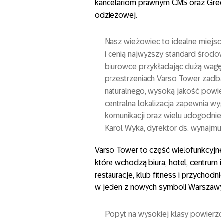
kancelariom prawnym CMS oraz Gree
odzieżowej.
Nasz wieżowiec to idealne miejsce
i cenią najwyższy standard środow
biurowce przykładając dużą wagę
przestrzeniach Varso Tower zadba
naturalnego, wysoką jakość powie
centralna lokalizacja zapewnia 
komunikacji oraz wielu udogodni
Karol Wyka, dyrektor ds. wynajm
Varso Tower to część wielofunkcyjn
które wchodzą biura, hotel, centrum
restauracje, klub fitness i przychodn
w jeden z nowych symboli Warszawy
Popyt na wysokiej klasy powierzc