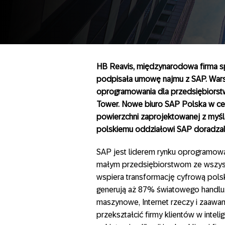
HB Reavis, międzynarodowa firma spe
podpisała umowę najmu z SAP. War
oprogramowania dla przedsiębiorst
Tower. Nowe biuro SAP Polska w ce
powierzchni zaprojektowanej z myśl
polskiemu oddziałowi SAP doradzali 
SAP jest liderem rynku oprogramow
małym przedsiębiorstwom ze wszystk
wspiera transformację cyfrową polsk
generują aż 87% światowego handlu
maszynowe, Internet rzeczy i zaawa
przekształcić firmy klientów w inte