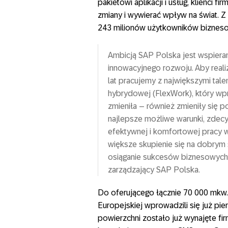
pakietowi aplikacji i usług, klienci
zmiany i wywierać wpływ na świat. Z
243 milionów użytkowników biznes
Ambicją SAP Polska jest wspieran
innowacyjnego rozwoju. Aby reali
lat pracujemy z największymi tale
hybrydowej (FlexWork), który wp
zmieniła – również zmieniły się 
najlepsze możliwe warunki, zdec
efektywnej i komfortowej pracy w
większe skupienie się na dobrym
osiąganie sukcesów biznesowych 
zarządzający SAP Polska.
Do oferującego łącznie 70 000 mkw.
Europejskiej wprowadzili się już pi
powierzchni zostało już wynajęte f