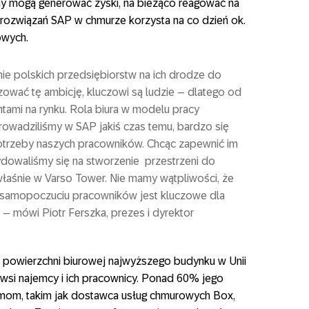
 firmy mogą generować zyski, na bieżąco reagować na
 rozwiązań SAP w chmurze korzysta na co dzień ok.
owych.
ie polskich przedsiębiorstw na ich drodze do
zować tę ambicję, kluczowi są ludzie – dlatego od
ntami na rynku. Rola biura w modelu pracy
rowadziliśmy w SAP jakiś czas temu, bardzo się
potrzeby naszych pracowników. Chcąc zapewnić im
ydowaliśmy się na stworzenie przestrzeni do
łaśnie w Varso Tower. Nie mamy wątpliwości, że
 samopoczuciu pracowników jest kluczowe dla
– mówi Piotr Ferszka, prezes i dyrektor
 powierzchni biurowej najwyższego budynku w Unii
erwsi najemcy i ich pracownicy. Ponad 60% jego
irmom, takim jak dostawca usług chmurowych Box,