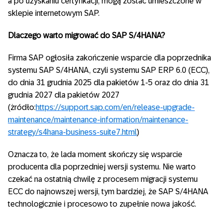
a po uzyskaniu certyfikacji, mogą zostać umieszczone w
sklepie internetowym SAP.
Dlaczego warto migrować do SAP S/4HANA?
Firma SAP ogłosiła zakończenie wsparcie dla poprzednika
systemu SAP S/4HANA, czyli systemu SAP ERP 6.0 (ECC),
do dnia 31 grudnia 2025 dla pakietów 1-5 oraz do dnia 31
grudnia 2027 dla pakietów 2027
(żródło:
https://support.sap.com/en/release-upgrade-
maintenance/maintenance-information/maintenance-
strategy/s4hana-business-suite7.html
)
Oznacza to, że lada moment skończy się wsparcie
producenta dla poprzedniej wersji systemu. Nie warto
czekać na ostatnią chwilę z procesem migracji systemu
ECC do najnowszej wersji, tym bardziej, że SAP S/4HANA
technologicznie i procesowo to zupełnie nowa jakość.