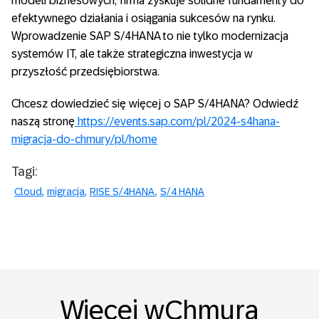
modeli biznesowych, firma zyskuje solidne fundamenty do
efektywnego działania i osiągania sukcesów na rynku.
Wprowadzenie SAP S/4HANA to nie tylko modernizacja
systemów IT, ale także strategiczna inwestycja w
przyszłość przedsiębiorstwa.
Chcesz dowiedzieć się więcej o SAP S/4HANA? Odwiedź
naszą stronę
https://events.sap.com/pl/2024-s4hana-
migracja-do-chmury/pl/home
Tagi:
Cloud
migracja
RISE S/4HANA
S/4 HANA
Więcej wChmura