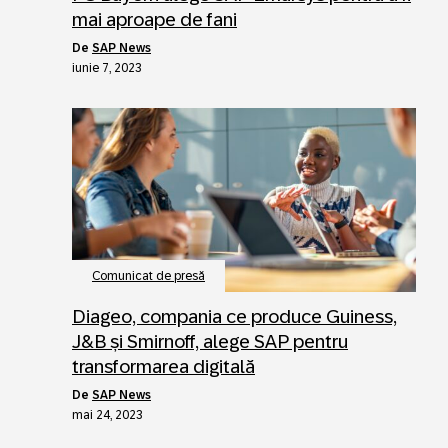
mai aproape de fani
de
SAP News
iunie 7, 2023
Comunicat de presă
Diageo, compania ce produce Guiness,
J&B și Smirnoff, alege SAP pentru
transformarea digitală
de
SAP News
mai 24, 2023