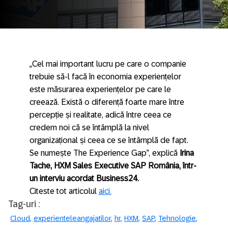
„Cel mai important lucru pe care o companie
trebuie să-l facă în economia experiențelor
este măsurarea experiențelor pe care le
creează. Există o diferență foarte mare între
percepție și realitate, adică între ceea ce
credem noi că se întâmplă la nivel
organizațional și ceea ce se întâmplă de fapt.
Se numește The Experience Gap”, explică
Irina
Tache, HXM Sales Executive SAP România, într-
un interviu acordat Business24.
Citeste tot articolul
aici.
Tag-uri :
Cloud
experienteleangajatilor
hr
HXM
SAP
Tehnologie