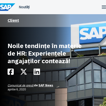
Omiteți
conținutul
Client
Noile tendințe în materie
de HR: Experiențele
angajaților contează!
Comunicat de presă
de
SAP News
aprilie 6, 2020