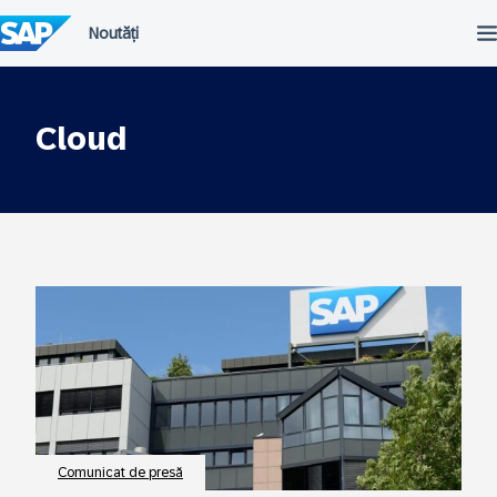
Omiteți
conținutul
Cloud
Comunicat de presă