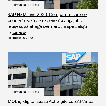
Comunicat de presă
SAP HXM Live 2020: Companiile care se
concentrează pe experiența angajaților
reușesc să atragă cei mai buni specialiști
de
SAP News
noiembrie 10, 2020
Comunicat de presă
MOL își digitalizează Achizițiile cu SAP Ariba