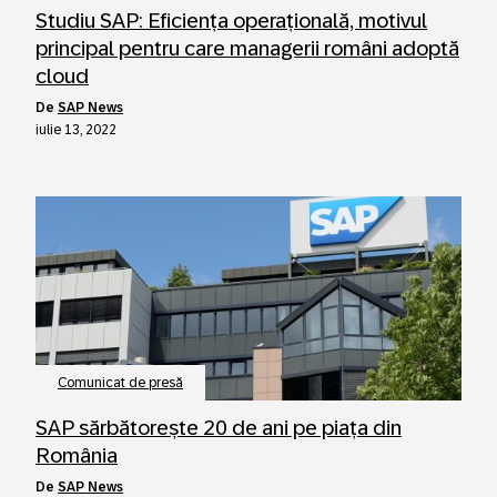
Studiu SAP: Eficiența operațională, motivul
principal pentru care managerii români adoptă
cloud
de
SAP News
iulie 13, 2022
Comunicat de presă
SAP sărbătorește 20 de ani pe piața din
România
de
SAP News