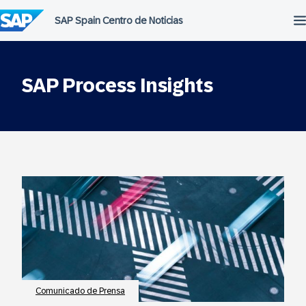
Saltar
al
contenido
SAP Process Insights
Comunicado de Prensa