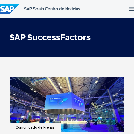
Saltar
al
contenido
SAP SuccessFactors
Comunicado de Prensa