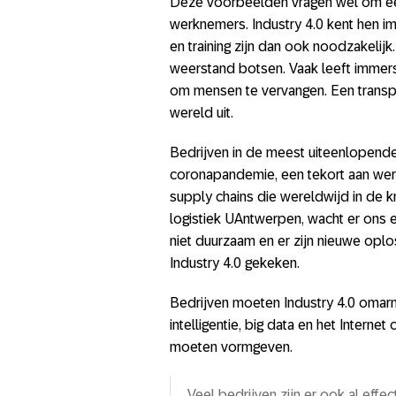
Deze voorbeelden vragen wel om een
werknemers. Industry 4.0 kent hen im
en training zijn dan ook noodzakelij
weerstand botsen. Vaak leeft imme
om mensen te vervangen. Een transpa
wereld uit.
Bedrijven in de meest uiteenlopend
coronapandemie, een tekort aan we
supply chains die wereldwijd in de 
logistiek UAntwerpen, wacht er ons e
niet duurzaam en er zijn nieuwe oplo
Industry 4.0 gekeken.
Bedrijven moeten Industry 4.0 omarm
intelligentie, big data en het Intern
moeten vormgeven.
Veel bedrijven zijn er ook al effe