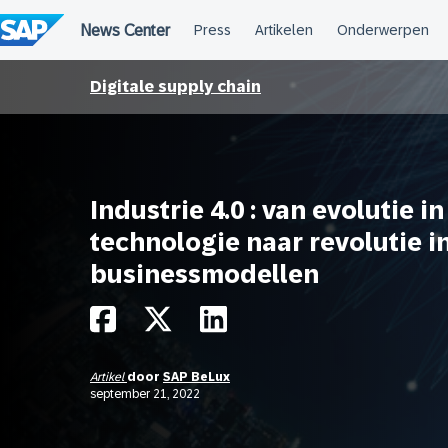
Meteen
naar
de
inhoud
Digitale supply chain
Industrie 4.0 : van evolutie in
technologie naar revolutie i
businessmodellen
Artikel
door
SAP BeLux
september 21, 2022