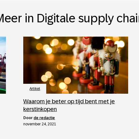
eer in Digitale supply cha
Artikel
Waarom je beter op tijd bent met je
kerstinkopen
door
de redactie
november 24, 2021