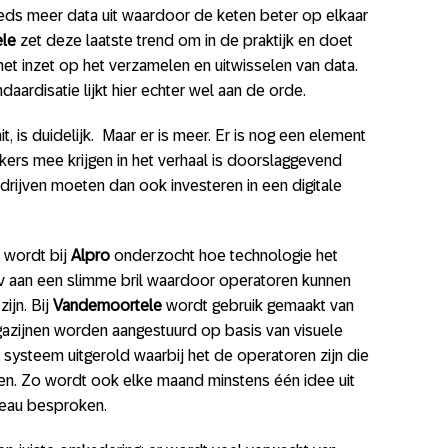
eeds meer data uit waardoor de keten beter op elkaar
le
zet deze laatste trend om in de praktijk en doet
 het inzet op het verzamelen en uitwisselen van data.
aardisatie lijkt hier echter wel aan de orde.
t, is duidelijk. Maar er is meer. Er is nog een element
ers mee krijgen in het verhaal is doorslaggevend
drijven moeten dan ook investeren in een digitale
 wordt bij
Alpro
onderzocht hoe technologie het
v aan een slimme bril waardoor operatoren kunnen
ijn. Bij
Vandemoortele
wordt gebruik gemaakt van
agazijnen worden aangestuurd op basis van visuele
systeem uitgerold waarbij het de operatoren zijn die
pen. Zo wordt ook elke maand minstens één idee uit
veau besproken.