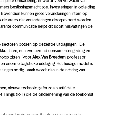
 juiste omkadering: er wordt veel verwacht van
mers beslissingsmacht toe. Investeringen in opleiding
k. Bovendien kunnen grote veranderingen intern op
rs de vrees dat veranderingen doorgevoerd worden
rante communicatie helpt dit soort misvattingen de
e sectoren botsen op dezelfde uitdagingen. De
rkkrachten, een evoluerend consumentengedrag én
knoop zitten. Voor
Alex Van Breedam
, professor
en enorme logistieke uitdaging. Het huidige model is
ssingen nodig. Vaak wordt dan in de richting van
en, nieuwe technologieën zoals artificiële
et of Things (IoT) die de onderneming van de toekomst
ctief mee bezig, er wordt volop geïnvesteerd in