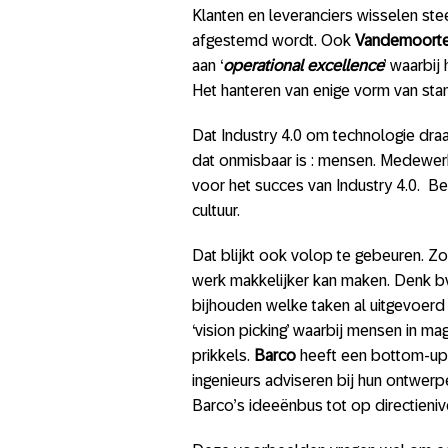
Klanten en leveranciers wisselen st
afgestemd wordt. Ook
Vandemoorte
aan ‘
operational excellence
’ waarbij
Het hanteren van enige vorm van stand
Dat Industry 4.0 om technologie draai
dat onmisbaar is : mensen. Medewerk
voor het succes van Industry 4.0. Be
cultuur.
Dat blijkt ook volop te gebeuren. Zo
werk makkelijker kan maken. Denk b
bijhouden welke taken al uitgevoerd z
‘vision picking’ waarbij mensen in m
prikkels.
Barco
heeft een bottom-up 
ingenieurs adviseren bij hun ontwer
Barco’s ideeënbus tot op directieni