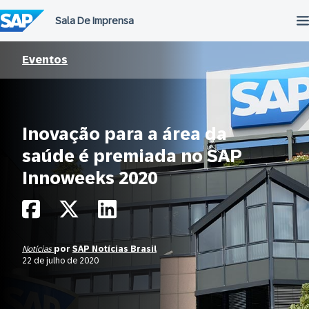
Ir
para
o
conteúdo
Eventos
Inovação para a área da
saúde é premiada no SAP
Innoweeks 2020
Notícias
por
SAP Notícias Brasil
22 de julho de 2020