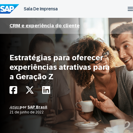
Ir
para
o
conteúdo
CRM e experiência do cliente
Estratégias para oferecer
experiências atrativas para
a Geração Z
Artigo
por
SAP Brasil
21 de junho de 2022