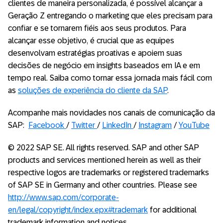
clientes de maneira personalizada, é possível alcançar a
Geração Z entregando o marketing que eles precisam para
confiar e se tornarem fiéis aos seus produtos. Para
alcançar esse objetivo, é crucial que as equipes
desenvolvam estratégias proativas e apoiem suas
decisões de negócio em insights baseados em IA e em
tempo real. Saiba como tornar essa jornada mais fácil com
as
soluções de experiência do cliente da SAP
.
Acompanhe mais novidades nos canais de comunicação da
SAP:
Facebook
/
Twitter
/
LinkedIn
/
Instagram
/
YouTube
© 2022 SAP SE. All rights reserved. SAP and other SAP
products and services mentioned herein as well as their
respective logos are trademarks or registered trademarks
of SAP SE in Germany and other countries. Please see
http://www.sap.com/corporate-
en/legal/copyright/index.epx#trademark
for additional
trademark information and notices.