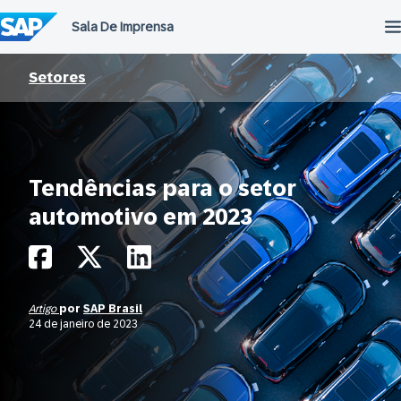
Ir
para
o
conteúdo
Setores
Tendências para o setor
automotivo em 2023
Artigo
por
SAP Brasil
24 de janeiro de 2023