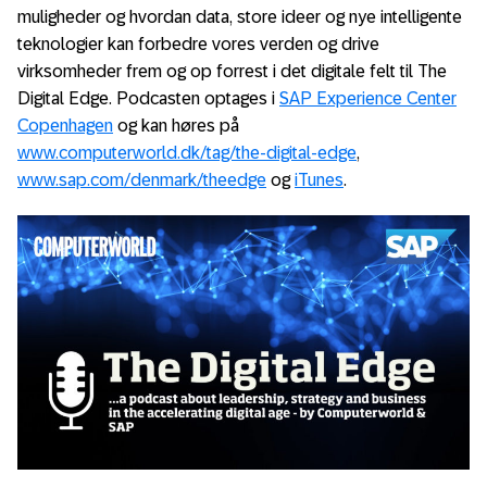
muligheder og hvordan data, store ideer og nye intelligente
teknologier kan forbedre vores verden og drive
virksomheder frem og op forrest i det digitale felt til The
Digital Edge. Podcasten optages i
SAP Experience Center
Copenhagen
og kan høres på
www.computerworld.dk/tag/the-digital-edge
,
www.sap.com/denmark/theedge
og
iTunes
.