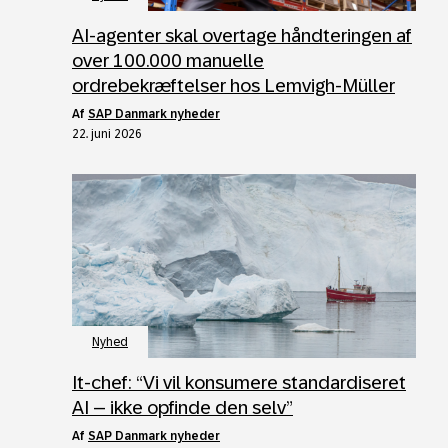
AI‑agenter skal overtage håndteringen af
over 100.000 manuelle
ordrebekræftelser hos Lemvigh‑Müller
af
SAP Danmark nyheder
22. juni 2026
Nyhed
It‑chef: “Vi vil konsumere standardiseret
AI – ikke opfinde den selv”
af
SAP Danmark nyheder