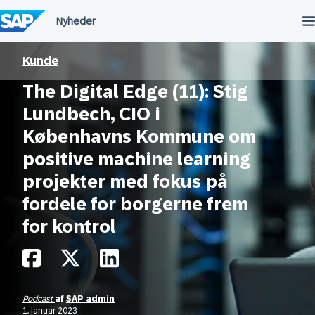
Spring
til
indholdet
Kunde
The Digital Edge (11): Stig
Lundbech, CIO i
Københavns Kommune om
positive machine learning
projekter med fokus på
fordele for borgerne frem
for kontrol
Podcast
af
SAP admin
1. januar 2023