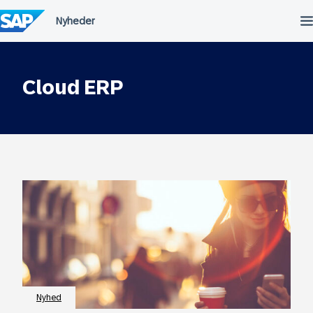
Spring
til
indholdet
Cloud ERP
Nyhed