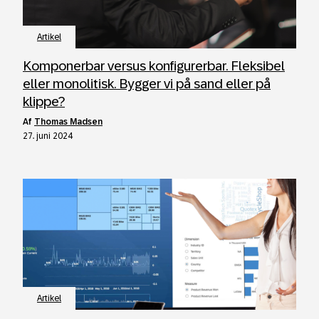
Artikel
Komponerbar versus konfigurerbar. Fleksibel
eller monolitisk. Bygger vi på sand eller på
klippe?
af
Thomas Madsen
27. juni 2024
Artikel