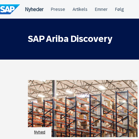
Spring
til
indholdet
SAP Ariba Discovery
Nyhed