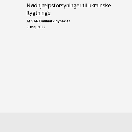
Nødhjælpsforsyninger til ukrainske
flygtninge
af
SAP Danmark nyheder
9. maj 2022