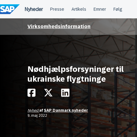
Spring
til
indholdet
Virksomhedsinformation
Nødhjælpsforsyninger til
ukrainske flygtninge
Nyhed
af
SAP Danmark nyheder
9. maj 2022