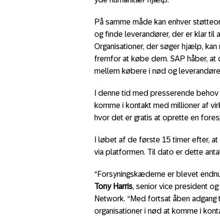
På samme måde kan enhver støtteor
og finde leverandører, der er klar til
Organisationer, der søger hjælp, kan
fremfor at købe dem. SAP håber, at det
mellem købere i nød og leverandører, 
I denne tid med presserende behov
komme i kontakt med millioner af v
hvor det er gratis at oprette en fore
I løbet af de første 15 timer efter, a
via platformen. Til dato er dette anta
“Forsyningskæderne er blevet endnu m
Tony Harris
, senior vice president o
Network. “Med fortsat åben adgang ti
organisationer i nød at komme i kon