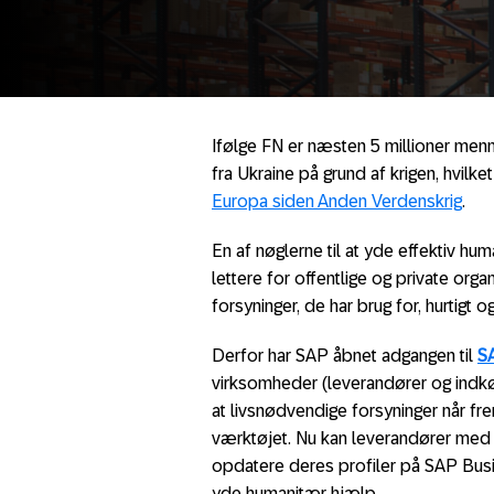
Ifølge FN er næsten 5 millioner menn
fra Ukraine på grund af krigen, hvilket
Europa siden Anden Verdenskrig
.
En af nøglerne til at yde effektiv hum
lettere for offentlige og private org
forsyninger, de har brug for, hurtigt og
Derfor har SAP åbnet adgangen til
S
virksomheder (leverandører og indkø
at livsnødvendige forsyninger når fre
værktøjet. Nu kan leverandører med 
opdatere deres profiler på SAP Busine
yde humanitær hjælp.