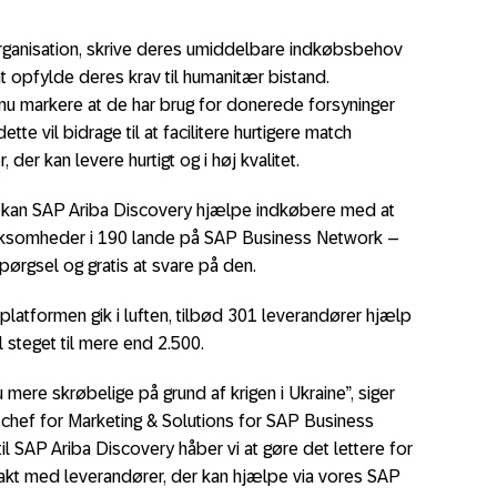
ganisation, skrive deres umiddelbare indkøbsbehov
 at opfylde deres krav til humanitær bistand.
 nu markere at de har brug for donerede forsyninger
te vil bidrage til at facilitere hurtigere match
der kan levere hurtigt og i høj kvalitet.
 kan SAP Ariba Discovery hjælpe indkøbere med at
irksomheder i 190 lande på SAP Business Network –
spørgsel og gratis at svare på den.
t platformen gik i luften, tilbød 301 leverandører hjælp
l steget til mere end 2.500.
ere skrøbelige på grund af krigen i Ukraine”, siger
g chef for Marketing & Solutions for SAP Business
l SAP Ariba Discovery håber vi at gøre det lettere for
takt med leverandører, der kan hjælpe via vores SAP