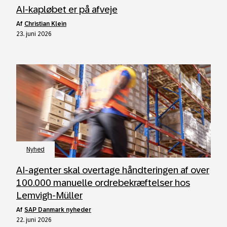
AI-kapløbet er på afveje
af
Christian Klein
23. juni 2026
Nyhed
AI‑agenter skal overtage håndteringen af over
100.000 manuelle ordrebekræftelser hos
Lemvigh‑Müller
af
SAP Danmark nyheder
22. juni 2026