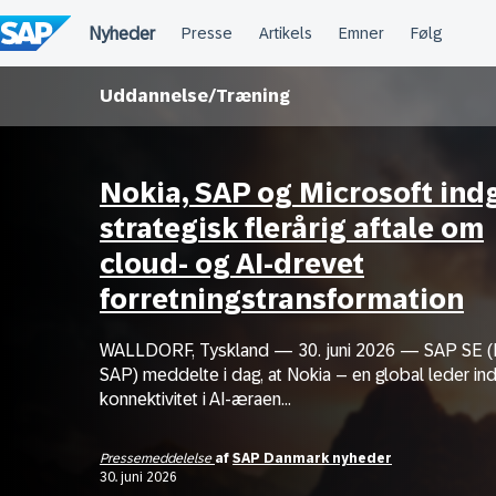
Spring
til
indholdet
Uddannelse/Træning
Nokia, SAP og Microsoft ind
strategisk flerårig aftale om
cloud- og AI-drevet
forretningstransformation
WALLDORF, Tyskland — 30. juni 2026 — SAP SE (
SAP) meddelte i dag, at Nokia – en global leder in
konnektivitet i AI-æraen...
Pressemeddelelse
af
SAP Danmark nyheder
30. juni 2026