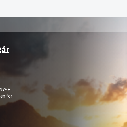
går
NYSE:
den for