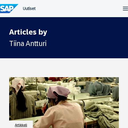
Siirry
suoraan
sisältöön
Articles by
Tiina Antturi
Artikkeli