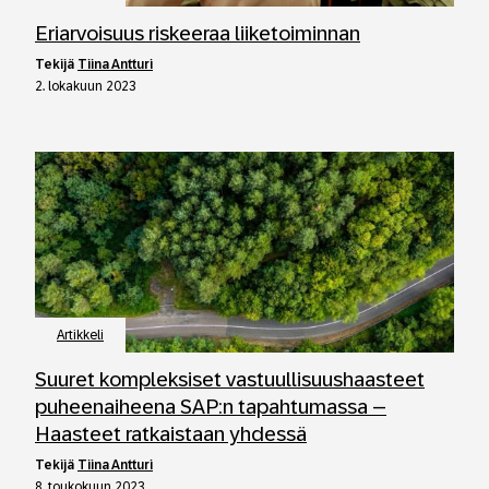
Eriarvoisuus riskeeraa liiketoiminnan
tekijä
Tiina Antturi
2. lokakuun 2023
Artikkeli
Suuret kompleksiset vastuullisuushaasteet
puheenaiheena SAP:n tapahtumassa –
Haasteet ratkaistaan yhdessä
tekijä
Tiina Antturi
8. toukokuun 2023