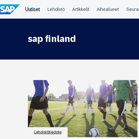
Siirry
suoraan
sisältöön
sap finland
Lehdistötiedote