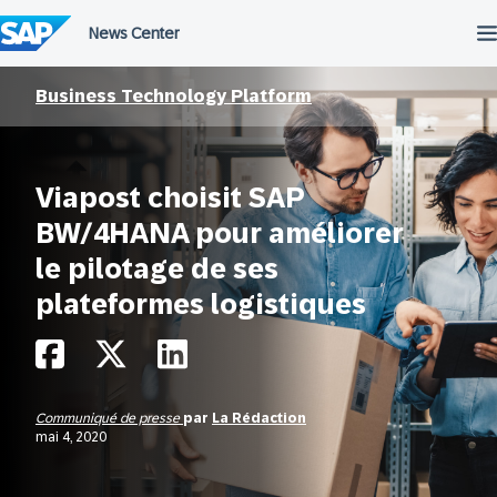
Passer
au
contenu
Business Technology Platform
Viapost choisit SAP
BW/4HANA pour améliorer
le pilotage de ses
plateformes logistiques
Communiqué de presse
par
La Rédaction
mai 4, 2020