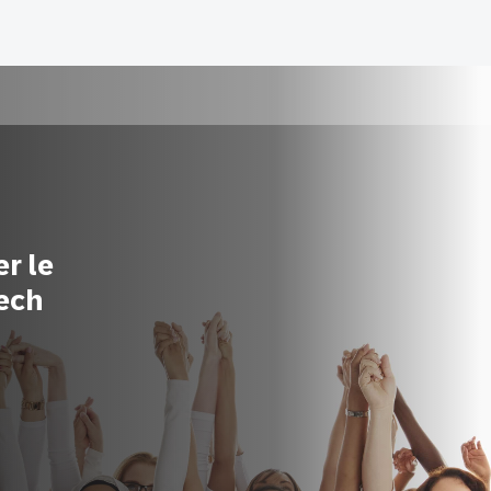
r le
ech