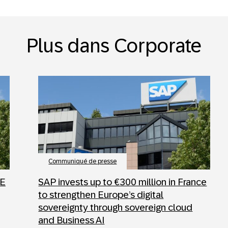
Plus dans Corporate
Communiqué de presse
SE
SAP invests up to €300 million in France
to strengthen Europe’s digital
sovereignty through sovereign cloud
and Business AI