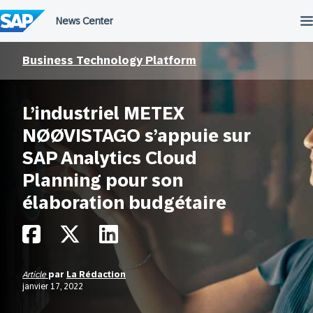
Passer
au
contenu
Business Technology Platform
L’industriel METEX
NØØVISTAGO s’appuie sur
SAP Analytics Cloud
Planning pour son
élaboration budgétaire
Article
par
La Rédaction
janvier 17, 2022