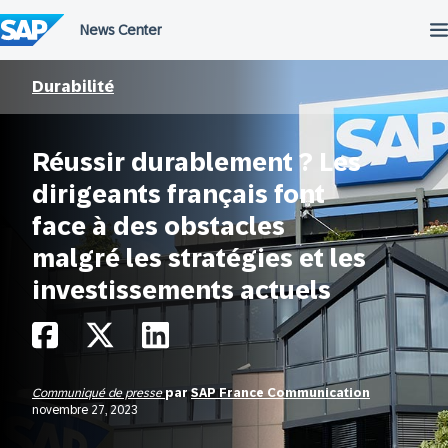
Passer
au
contenu
Durabilité
Réussir durablement ? Les
dirigeants français font
face à des obstacles
malgré les stratégies et les
investissements actuels
Communiqué de presse
par
SAP France Communication
novembre 27, 2023