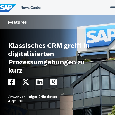
Überspringen
Features
Klassisches CRM greift in
digitalisierten
Prozessumgebungen zu
kurz
Feature
von
Holger Eriksdotter
4. April 2019