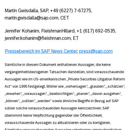
Martin Gwisdalla, SAP, +49 (6227) 7-67275,
martin.gwisdalla@sap.com, CET
Jennifer Kohanim, FleishmanHillard, +1 (617) 692-0535,
jennifer.kohanim@fleishman.com, ET
Pressebereich im SAP News Center
;
press@sap.com
Sämtliche in diesem Dokument enthaltenen Aussagen, die keine
vergangenheitsbezogenen Tatsachen darstellen, sind vorausschauende
Aussagen wie im US-amerikanischen „Private Securities Litigation Reform
Act“ von 1995 festgelegt. Wörter wie „vorhersagen“, „glauben“, „schätzen“,
„erwarten“, „voraussagen“, „beabsichtigen“, „planen“, „davon ausgehen“,
„können“, „sollten“, „werden“ sowie ähnliche Begriffe in Bezug auf SAP
sollen solche vorausschauenden Aussagen kennzeichnen. SAP
übernimmt keine Verpflichtung gegenüber der Öffentlichkeit,
vorausschauende Aussagen zu aktualisieren oder zu korrigieren.
Sämtliche vorausschauenden Aussagen unterliegen unterschiedlichen