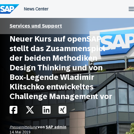
Überspringen
Services und Support
Neuer Kurs auf openSAP
stellt das Zusammenspiel
der beiden Methodiken
Design Thinking und von
Box-Legende Wladimir
Klitschko entwickeltes
Challenge Management vor
Pressemitteilung
von
SAP admin
14. Mai 2019