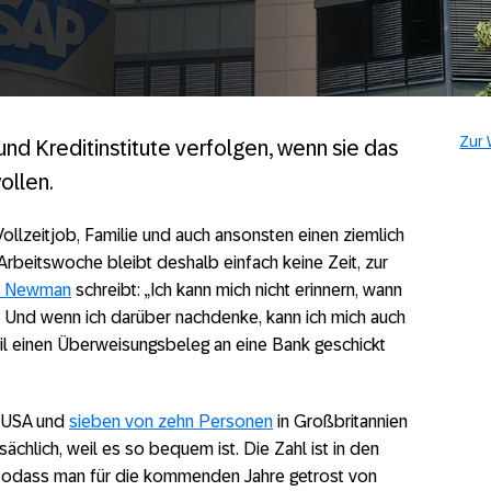
Zur 
nd Kreditinstitute verfolgen, wenn sie das
ollen.
llzeitjob, Familie und auch ansonsten einen ziemlich
rbeitswoche bleibt deshalb einfach keine Zeit, zur
l Newman
schreibt: „Ich kann mich nicht erinnern, wann
r. Und wenn ich darüber nachdenke, kann ich mich auch
Mail einen Überweisungsbeleg an eine Bank geschickt
 USA und
sieben von zehn Personen
in Großbritannien
ächlich, weil es so bequem ist. Die Zahl ist in den
n, sodass man für die kommenden Jahre getrost von