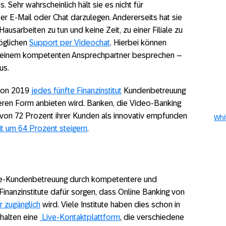
 Sehr wahrscheinlich hält sie es nicht für
per E-Mail oder Chat darzulegen. Andererseits hat sie
ausarbeiten zu tun und keine Zeit, zu einer Filiale zu
öglichen
Support per Videochat
. Hierbei können
t einem kompetenten Ansprechpartner besprechen –
us.
 von 2019
jedes fünfte Finanzinstitut
Kundenbetreuung
eren Form anbieten wird. Banken, die Video-Banking
 von 72 Prozent ihrer Kunden als innovativ empfunden
Whi
t um 64 Prozent steigern
.
ne-Kundenbetreuung durch kompetentere und
 Finanzinstitute dafür sorgen, dass Online Banking von
r zugänglich
wird. Viele Institute haben dies schon in
halten eine
Live-Kontaktplattform
, die verschiedene