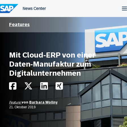
Überspringen
Features
Mit Cloud-ERP von einer
Daten-Manufaktur zum
Digitalunternehmen
Feature
von
Barbara Wollny
21. Oktober 2019