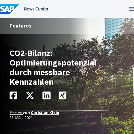
Überspringen
Features
CO2-Bilanz:
Optimierungspotenzial
durch messbare
Kennzahlen
Feature
von
Christian Klein
31. März 2021