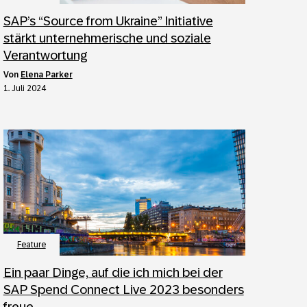
SAP’s “Source from Ukraine” Initiative
stärkt unternehmerische und soziale
Verantwortung
von
Elena Parker
1. Juli 2024
Feature
Ein paar Dinge, auf die ich mich bei der
SAP Spend Connect Live 2023 besonders
freue