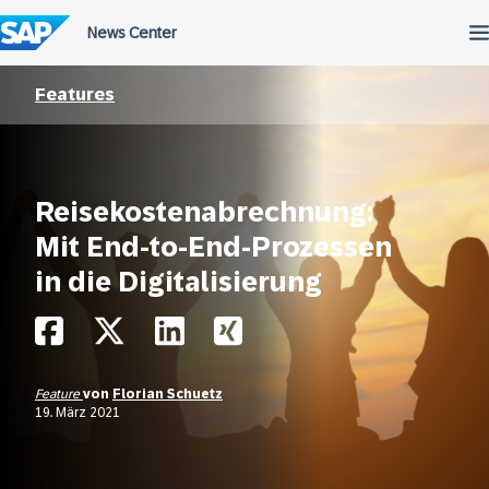
Überspringen
Features
Reisekostenabrechnung:
Mit End-to-End-Prozessen
in die Digitalisierung
Feature
von
Florian Schuetz
19. März 2021