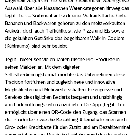
Allgemein zeigen sich die Kunden beeindruckt, welch große
Auswahl, über alle klassischen Warenkategorien hinweg das
tegut… teo – Sortiment auf so kleiner Verkaufsfläche bietet.
Bananen und Backwaren gehören zu den meistverkauften
Artikeln, doch auch Tiefkühlkost, wie Pizza und Eis sowie
die gekühlten Getränke des begehbaren Walk-In-Coolers
(Kühlraums), sind sehr beliebt.
Tegut… bietet seit vielen Jahren frische Bio-Produkte in
seinen Märkten an. Mit dem digitalen
Selbstbedienungsformat möchte das Unternehmen diese
Tradition fortführen und zugleich neue und innovative
Möglichkeiten und Mehrwerte schaffen, Erzeugnisse und
Services des täglichen Bedarfs bequem und unabhängig
von Ladenöffnungszeiten anzubieten. Die App „tegut… teo“
ermöglicht über einen QR-Code den Zugang, das Scannen
der Produkte sowie die Bezahlung. Alternativ können auch
Giro- oder Kreditkarte für den Zutritt und am Bezahlterminal
verwendet werden. Durch die Digitalisierung der gesamten