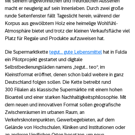
Mit seinem ungewöhnlichen und freundlichen Aussehen
macht er neugierig auf sein Innenleben. Durch zwei große
runde Seitenfenster fällt Tageslicht herein, während der
Korpus aus gewölbtem Holz eine heimelige Wohlfühl-
Atmosphäre bietet und trotz der kleinen Verkaufsfläche viel
Platz für Regale und Produkte aufzuweisen hat.
Die Supermarktkette
tegut… gute Lebensmittel
hat in Fulda
ein Pilotprojekt gestartet und digitale
Selbstbedienungsläden namens „tegut… teo“, im
Kleinstformat eröffnet, denen schon bald weitere in ganz
Deutschland folgen sollen. Die Kette betreibt rund
300 Filialen als klassische Supermärkte mit einem hohen
Bioanteil und einer starken Nachhaltigkeitsphilosophie. Mit
dem neuen und innovativen Format sollen geografische
Zwischenräumen im urbanen Raum, an
Verkehrsknotenpunkten, Gewerbegebieten, auf dem
Gelände von Hochschulen, Kliniken und Institutionen oder
an anderen ländlichen Orten besetzen, um neue