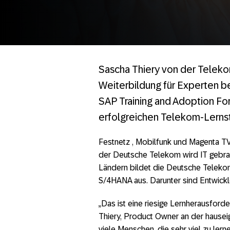
Sascha Thiery von der Teleko
Weiterbildung für Experten 
SAP Training and Adoption Fo
erfolgreichen Telekom-Lernst
Festnetz , Mobilfunk und Magenta TV
der Deutsche Telekom wird IT gebra
Ländern bildet die Deutsche Telekom 
S/4HANA aus. Darunter sind Entwickler
„Das ist eine riesige Lernherausford
Thiery, Product Owner an der hause
viele Menschen, die sehr viel zu lerne