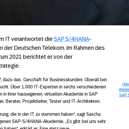
m IT verantwortet die
SAP S/4HANA
-
bei der Deutschen Telekom. Im Rahmen des
rum 2021 berichtet er von der
rategie.
, dazu das Geschäft für Businesskunden: Überall bei
Hie
ucht. Über 1.000 IT-Experten in sechs verschiedenen
Weite
in ihrer hauseigenen, virtuellen Akademie in SAP
SAP 
, Berater, Projektleiter, Tester und IT-Architekten.
erung, die in der IT zu stemmen haben“, sagt Sascha
igenen SAP-S/4HANA-Akademie. „Es gibt bei uns sehr
n haben“, erklärt er. Eine ganz neue