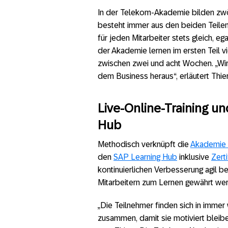
In der Telekom-Akademie bilden zwöl
besteht immer aus den beiden Teilen
für jeden Mitarbeiter stets gleich, e
der Akademie lernen im ersten Teil v
zwischen zwei und acht Wochen. „Wir 
dem Business heraus“, erläutert Thier
Live-Online-Training u
Hub
Methodisch verknüpft die
Akademie L
den
SAP Learning Hub
inklusive
Zerti
kontinuierlichen Verbesserung agil beg
Mitarbeitern zum Lernen gewährt we
„Die Teilnehmer finden sich in imm
zusammen, damit sie motiviert bleib