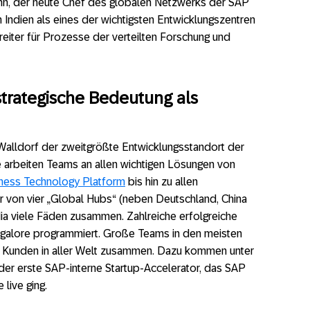
ann, der heute Chef des globalen Netzwerks der SAP
n Indien als eines der wichtigsten Entwicklungszentren
eiter für Prozesse der verteilten Forschung und
strategische Bedeutung als
Walldorf der zweitgrößte Entwicklungsstandort der
 arbeiten Teams an allen wichtigen Lösungen von
ness Technology Platform
bis hin zu allen
r von vier „Global Hubs“ (neben Deutschland, China
ia viele Fäden zusammen. Zahlreiche erfolgreiche
galore programmiert. Große Teams in den meisten
t Kunden in aller Welt zusammen. Dazu kommen unter
er erste SAP-interne Startup-Accelerator, das SAP
 live ging.