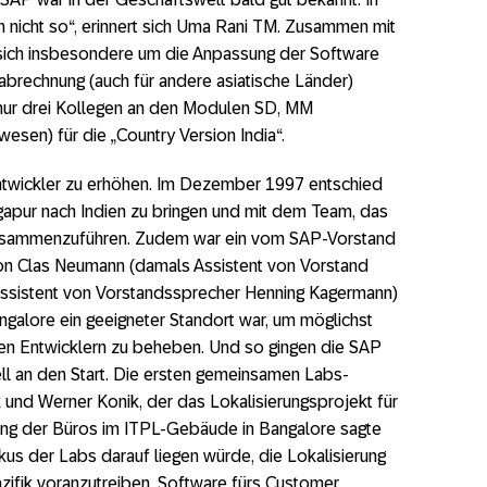
h nicht so“, erinnert sich Uma Rani TM. Zusammen mit
 sich insbesondere um die Anpassung der Software
brechnung (auch für andere asiatische Länder)
 nur drei Kollegen an den Modulen SD, MM
esen) für die „Country Version India“.
Entwickler zu erhöhen. Im Dezember 1997 entschied
gapur nach Indien zu bringen und mit dem Team, das
zusammenzuführen. Zudem war ein vom SAP-Vorstand
g von Clas Neumann (damals Assistent von Vorstand
ssistent von Vorstandssprecher Henning Kagermann)
alore ein geeigneter Standort war, um möglichst
en Entwicklern zu beheben. Und so gingen die SAP
ll an den Start. Die ersten gemeinsamen Labs-
und Werner Konik, der das Lokalisierungsprojekt für
ihung der Büros im ITPL-Gebäude in Bangalore sagte
us der Labs darauf liegen würde, die Lokalisierung
zifik voranzutreiben, Software fürs Customer