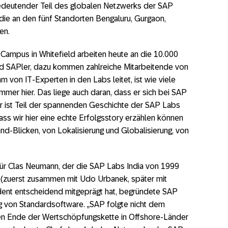
bedeutender Teil des globalen Netzwerks der SAP
die an den fünf Standorten Bengaluru, Gurgaon,
en.
ampus in Whitefield arbeiten heute an die 10.000
nd SAPler, dazu kommen zahlreiche Mitarbeitende von
am von IT-Experten in den Labs leitet, ist wie viele
mer hier. Das liege auch daran, dass er sich bei SAP
Er ist Teil der spannenden Geschichte der SAP Labs
dass wir hier eine echte Erfolgsstory erzählen können
d-Blicken, von Lokalisierung und Globalisierung, von
Für Clas Neumann, der die SAP Labs India von 1999
 (zuerst zusammen mit Udo Urbanek, später mit
ident entscheidend mitgeprägt hat, begründete SAP
ung von Standardsoftware. „SAP folgte nicht dem
ren Ende der Wertschöpfungskette in Offshore-Länder