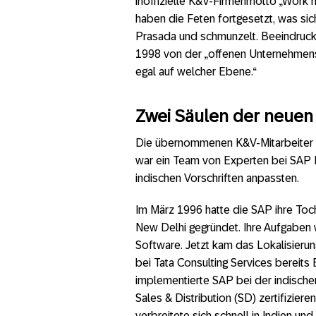
inoffizielle K&V-Firmenmotto „Work h
haben die Feten fortgesetzt, was si
Prasada und schmunzelt. Beeindruc
1998 von der „offenen Unternehmensk
egal auf welcher Ebene.“
Zwei Säulen der neuen
Die übernommenen K&V-Mitarbeiter b
war ein Team von Experten bei SAP In
indischen Vorschriften anpassten.
Im März 1996 hatte die SAP ihre Toc
New Delhi gegründet. Ihre Aufgaben
Software. Jetzt kam das Lokalisieru
bei Tata Consulting Services bereit
implementierte SAP bei der indischen
Sales & Distribution (SD) zertifizier
verbreitete sich schnell in Indien un