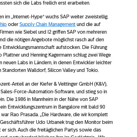
ten sich die Labs freilich erst erarbeiten.
n im „Internet-Hype“ wuchs SAP weiter zweistellig.
hip
oder
Supply Chain Management
und die auf
 Firmen wie Siebel und I2 griffen SAP von mehreren
nd die nötigen Angebote möglichst rasch auf den
re Entwicklungsmannschaft aufstocken. Die Führung
o Plattner und Henning Kagermann schlug zwei Wege
n neuen Labs in Ländern, in denen Entwickler leichter
 Standorten Walldorf, Silicon Valley und Tokio.
nt-Anteil an der Kiefer & Veittinger GmbH (K&V),
Sales-Force-Automation-Software, und stieg so in
in. Die 1986 in Mannheim in der Nähe von SAP
 ein Entwicklungszentrum in Bangalore mit bald 90
nen war Rao Prasada. „Die Hardware, die wir komplett
r Geschäftsführer Udo Urbanek trug den Monitor beim
 er sich. Auch die freitäglichen Partys sowie das