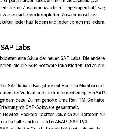
ard, party harder“ blieben ihm im Gedächtnis. „Wir
cherlich zum Zusammenwachsen beigetragen hat“, sagt
kt war er nach dem kompletten Zusammenschluss
ultur, jeder half jedem und jeder sprach mit jedem,
 SAP Labs
ildeten eine Säule der neuen SAP Labs. Die andere
dien, die die SAP-Software lokalisierten und an die
hter SAP India in Bangalore mit Büros in Mumbai und
 waren der Verkauf und die Implementierung von SAP-
ngsteam dazu. Zu ihm gehörte Uma Rani TM. Sie hatte
s Erfahrung mit SAP-Software gesammelt,
 Hewlett-Packard-Tochter, ließ sich zur Beraterin für
en und schulte andere bald in ABAP. „SAP R/3
d SAP war in der Geschäftswelt bald gut bekannt. In