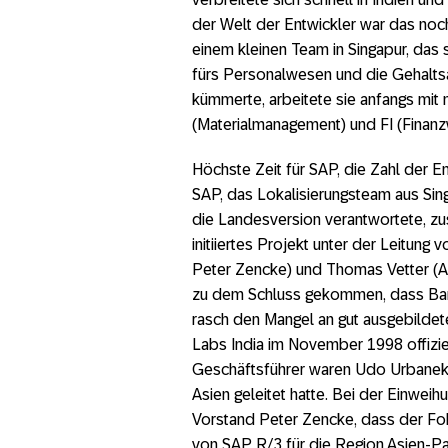
der Welt der Entwickler war das noc
einem kleinen Team in Singapur, das
fürs Personalwesen und die Gehaltsa
kümmerte, arbeitete sie anfangs mit
(Materialmanagement) und FI (Finanzw
Höchste Zeit für SAP, die Zahl der 
SAP, das Lokalisierungsteam aus Sin
die Landesversion verantwortete, 
initiiertes Projekt unter der Leitun
Peter Zencke) und Thomas Vetter (A
zu dem Schluss gekommen, dass Bang
rasch den Mangel an gut ausgebildet
Labs India im November 1998 offizie
Geschäftsführer waren Udo Urbanek 
Asien geleitet hatte. Bei der Einwe
Vorstand Peter Zencke, dass der Fok
von SAP R/3 für die Region Asien-Pa