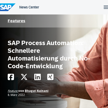
Überspringen
Features
SAP Process Automation:
Schnellere
Automatisierung durch No-
Code-Entwicklung
Feature
von
Bhagat Nainani
8. März 2022