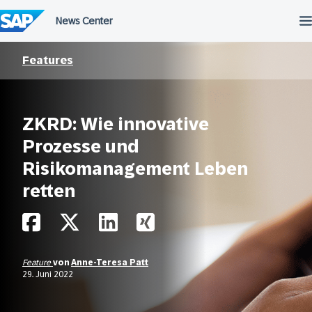
Überspringen
Features
ZKRD: Wie innovative
Prozesse und
Risikomanagement Leben
retten
Feature
von
Anne-Teresa Patt
29. Juni 2022